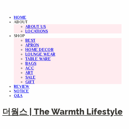
HOME
ABOUT
ABOUT US
LOCATIONS
SHOP
BEST
APRON
HOME DECOR
LOUNGE WEAR
TABLE WARE
BAGS
ACC
ART
SALE
GIFT
REVIEW
NOTICE
Q&A
더웜스 | The Warmth Lifestyle