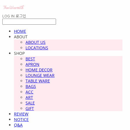
LOG IN
로그인
HOME
ABOUT
ABOUT US
LOCATIONS
SHOP
BEST
APRON
HOME DECOR
LOUNGE WEAR
TABLE WARE
BAGS
ACC
ART
SALE
GIFT
REVIEW
NOTICE
Q&A